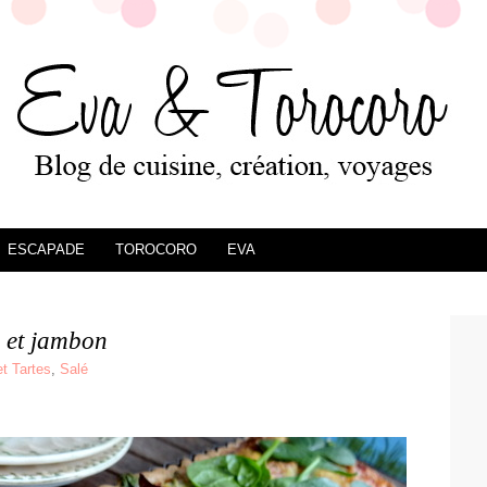
ESCAPADE
TOROCORO
EVA
s et jambon
t Tartes
,
Salé