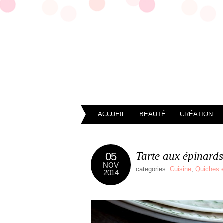
ACCUEIL
BEAUTÉ
CRÉATION
Tarte aux épinard
05
NOV
categories:
Cuisine
,
Quiches e
2014