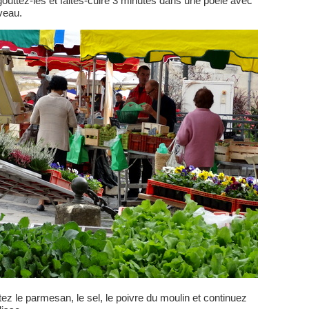
outtez-les et faites-cuire 3 minutes dans une poêle avec
uveau.
tez le parmesan, le sel, le poivre du moulin et continuez