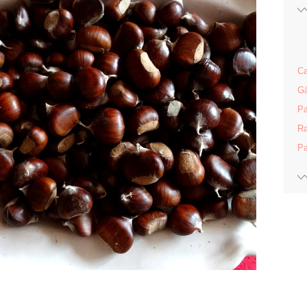
Ca
Gâ
Pa
Ra
Pa