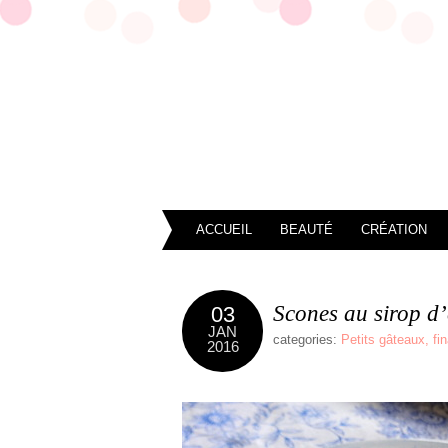
ACCUEIL
BEAUTÉ
CRÉATION
Scones au sirop d’
03
JAN
categories:
Petits gâteaux, fi
2016