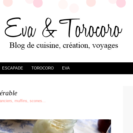
ESCAPADE
TOROCORO
EVA
érable
nanciers, muffins, scones...