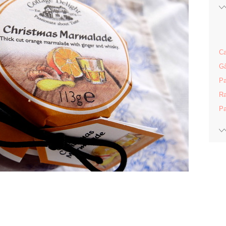
Ca
Gâ
Pa
Ra
Pa