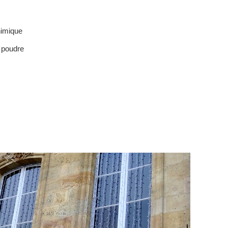
himique
n poudre