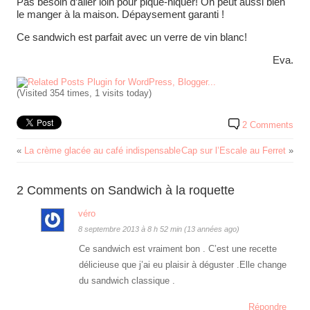
Pas besoin d’aller loin pour pique-niquer! On peut aussi bien
le manger à la maison. Dépaysement garanti !
Ce sandwich est parfait avec un verre de vin blanc!
Eva.
(Visited 354 times, 1 visits today)
2 Comments
«
La crème glacée au café indispensable
Cap sur l’Escale au Ferret
»
2 Comments on Sandwich à la roquette
véro
8 septembre 2013 à 8 h 52 min (13 années ago)
Ce sandwich est vraiment bon . C’est une recette
délicieuse que j’ai eu plaisir à déguster .Elle change
du sandwich classique .
Répondre