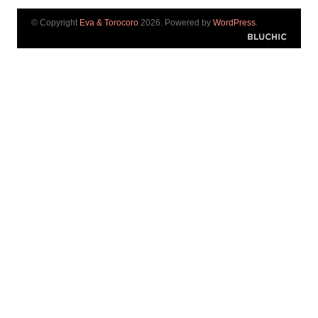
© Copyright
Eva & Torocoro
2026. Powered by
WordPress
.