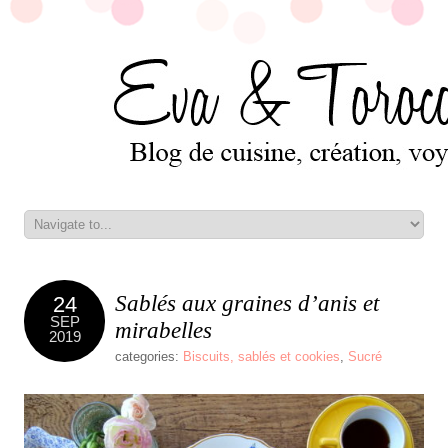
Sablés aux graines d’anis et
24
SEP
mirabelles
2019
categories:
Biscuits, sablés et cookies
,
Sucré