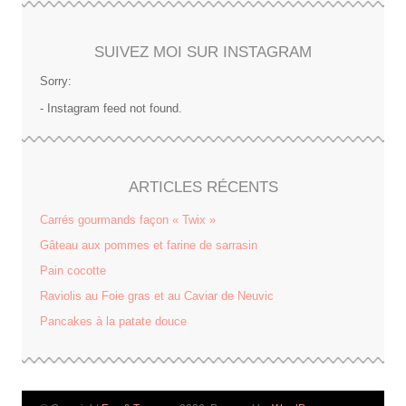
SUIVEZ MOI SUR INSTAGRAM
Sorry:
- Instagram feed not found.
ARTICLES RÉCENTS
Carrés gourmands façon « Twix »
Gâteau aux pommes et farine de sarrasin
Pain cocotte
Raviolis au Foie gras et au Caviar de Neuvic
Pancakes à la patate douce