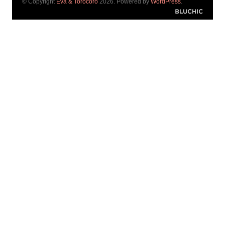
© Copyright
Eva & Torocoro
2026. Powered by
WordPress
.