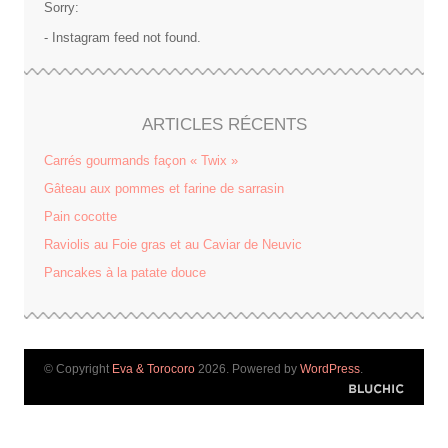
Sorry:
- Instagram feed not found.
ARTICLES RÉCENTS
Carrés gourmands façon « Twix »
Gâteau aux pommes et farine de sarrasin
Pain cocotte
Raviolis au Foie gras et au Caviar de Neuvic
Pancakes à la patate douce
© Copyright
Eva & Torocoro
2026. Powered by
WordPress
.