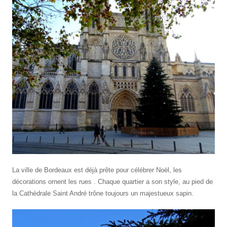
La ville de Bordeaux est déjà prête pour célébrer Noël, les
décorations ornent les rues . Chaque quartier a son style, au pied de
la Cathédrale Saint André trône toujours un majestueux sapin.