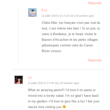
Répondre
Eva
11 juillet 2016 à 11 h 25 min (10 années ago)
Chère Allie, ton français n’est pas mal du
tout, c’est même très bien ! Si un jour, tu
viens à Bordeaux, je te ferais visiter le
Bassin d’Arcachon et les petits villages
pittoresques comme celui du Canon.
Bises xoxoxo
Répondre
Liz
11 juillet 2016 à 3 h 40 min (10 années ago)
What an amazing pesto!!! I’d love it on pasta or
mixed into a lovely salad. I’m so glad I have basil
in my garden—I’d love to give this a try! I bet your
nieces love visiting you