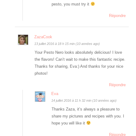
pesto, you must try it
Répondre
ZazaCook
13 juillet 2016 à 18 h 15 min (10 années ago)
Your Pesto Nero looks absolutely delicious! I love
the flavors! Can’t wait to make this fantastic recipe.
Thanks for sharing, Eva:) And thanks for your nice
photos!
Répondre
Eva
14 juillet 2016 à 11 h 32 min (10 années ago)
Thanks Zaza, it’s always a pleasure to
share my pictures and recipes with you. I
hope you will like it
Répondre