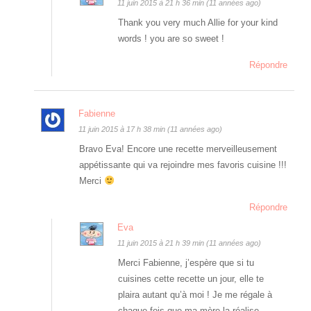
11 juin 2015 à 21 h 36 min (11 années ago)
Thank you very much Allie for your kind
words ! you are so sweet !
Répondre
Fabienne
11 juin 2015 à 17 h 38 min (11 années ago)
Bravo Eva! Encore une recette merveilleusement
appétissante qui va rejoindre mes favoris cuisine !!!
Merci
Répondre
Eva
11 juin 2015 à 21 h 39 min (11 années ago)
Merci Fabienne, j’espère que si tu
cuisines cette recette un jour, elle te
plaira autant qu’à moi ! Je me régale à
chaque fois que ma mère la réalise.