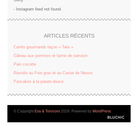
- Instagram feed not found.
ARTICLES RÉCENTS
Carrés gourmands façon « Twix »
Gâteau aux pommes et farine de sarrasin
Pain cocotte
Raviolis au Foie gras et au Caviar de Neuvic
Pancakes à la patate douce
© Copyright
Eva & Torocoro
2026. Powered by
WordPress
.