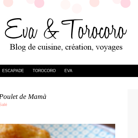
ESCAPADE
TOROCORO
EVA
 Poulet de Mamà
Salé