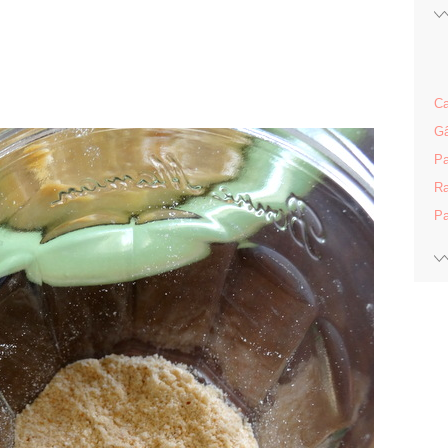
Ca
Gâ
Pa
Ra
Pa