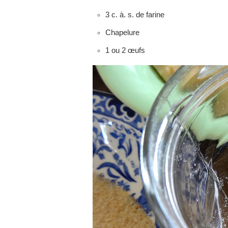
3 c. à. s. de farine
Chapelure
1 ou 2 œufs