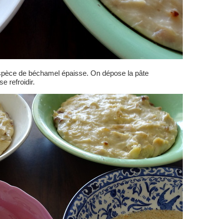
espèce de béchamel épaisse. On dépose la pâte
e refroidir.