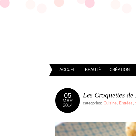
ACCUEIL
BEAUTÉ
CRÉATION
Les Croquettes de
05
MAR
categories:
Cuisine
,
Entrées
,
2014