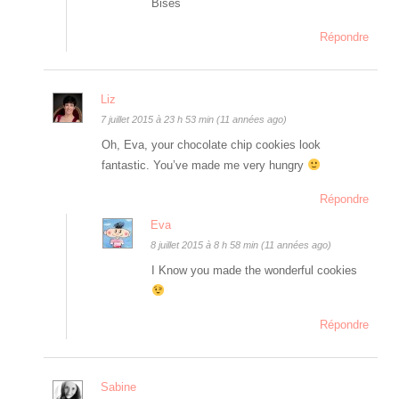
Bises
Répondre
Liz
7 juillet 2015 à 23 h 53 min (11 années ago)
Oh, Eva, your chocolate chip cookies look
fantastic. You’ve made me very hungry
Répondre
Eva
8 juillet 2015 à 8 h 58 min (11 années ago)
I Know you made the wonderful cookies
Répondre
Sabine