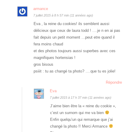
armance
7 juillet 2015 à 8 h 57 min (11 années ago)
Eva , la reine du cookies! ils semblent aussi
délicieux que ceux de laura todd ! ….je n en ai pas
fait depuis un petit moment …peut etre quand il
fera moins chaud
et des photos toujours aussi superbes avec ces
magnifiques hortensias !
gros bisous
psiiit : tu as changé ta photo? ….que tu es jolie!
Répondre
Eva
7 juillet 2015 à 17 h 37 min (11 années ago)
J’aime bien être la « reine du cookie »,
c’est un surnom qui me va bien
Enfin quelqu’un qui remarque que j’ai
changé la photo !! Merci Armance