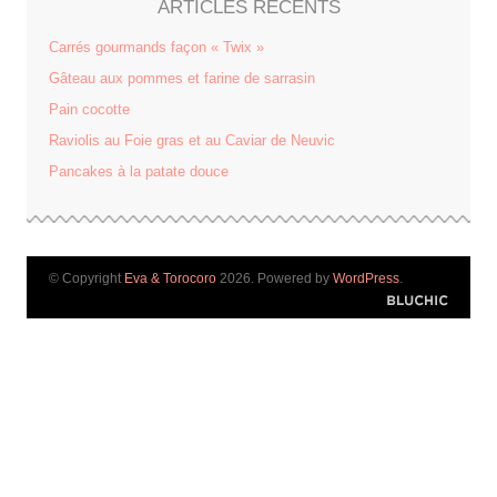
ARTICLES RÉCENTS
Carrés gourmands façon « Twix »
Gâteau aux pommes et farine de sarrasin
Pain cocotte
Raviolis au Foie gras et au Caviar de Neuvic
Pancakes à la patate douce
© Copyright
Eva & Torocoro
2026. Powered by
WordPress
.