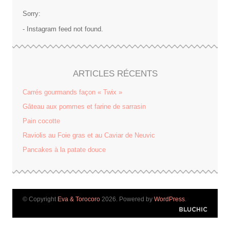
Sorry:
- Instagram feed not found.
ARTICLES RÉCENTS
Carrés gourmands façon « Twix »
Gâteau aux pommes et farine de sarrasin
Pain cocotte
Raviolis au Foie gras et au Caviar de Neuvic
Pancakes à la patate douce
© Copyright
Eva & Torocoro
2026. Powered by
WordPress
.