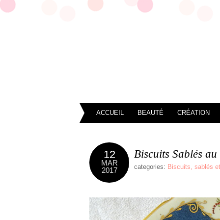
ACCUEIL
BEAUTÉ
CRÉATION
Biscuits Sablés au
12
MAR
categories:
Biscuits, sablés e
2017