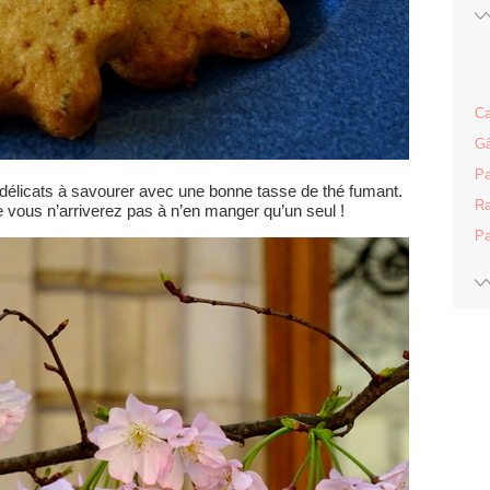
Ca
Gâ
Pa
s délicats à savourer avec une bonne tasse de thé fumant.
Ra
e vous n’arriverez pas à n’en manger qu’un seul !
Pa