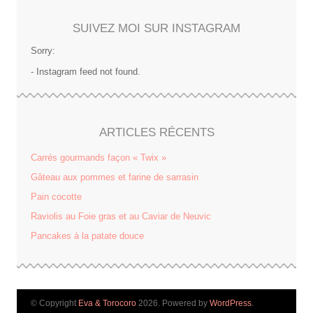
SUIVEZ MOI SUR INSTAGRAM
Sorry:
- Instagram feed not found.
ARTICLES RÉCENTS
Carrés gourmands façon « Twix »
Gâteau aux pommes et farine de sarrasin
Pain cocotte
Raviolis au Foie gras et au Caviar de Neuvic
Pancakes à la patate douce
© Copyright
Eva & Torocoro
2026. Powered by
WordPress
.