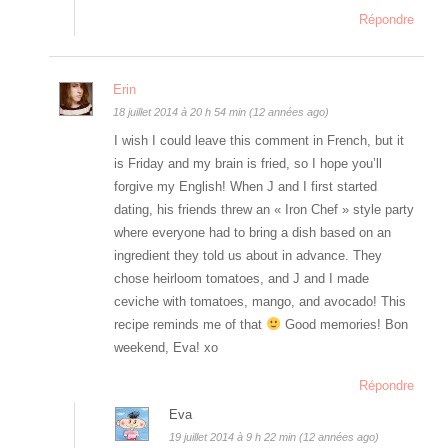
Répondre
Erin
18 juillet 2014 à 20 h 54 min (12 années ago)
I wish I could leave this comment in French, but it
is Friday and my brain is fried, so I hope you’ll
forgive my English! When J and I first started
dating, his friends threw an « Iron Chef » style party
where everyone had to bring a dish based on an
ingredient they told us about in advance. They
chose heirloom tomatoes, and J and I made
ceviche with tomatoes, mango, and avocado! This
recipe reminds me of that
Good memories! Bon
weekend, Eva! xo
Répondre
Eva
19 juillet 2014 à 9 h 22 min (12 années ago)