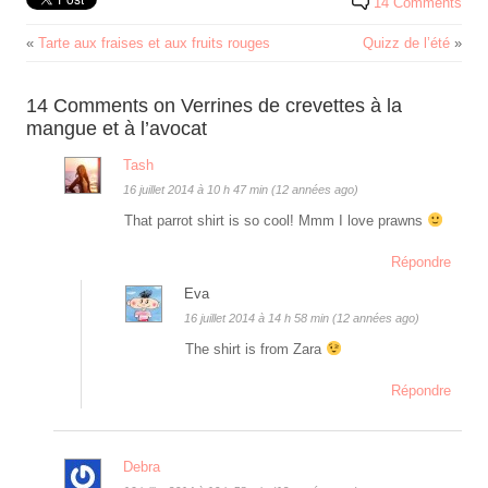
14 Comments
«
Tarte aux fraises et aux fruits rouges
Quizz de l’été
»
14 Comments on Verrines de crevettes à la
mangue et à l’avocat
Tash
16 juillet 2014 à 10 h 47 min (12 années ago)
That parrot shirt is so cool! Mmm I love prawns
Répondre
Eva
16 juillet 2014 à 14 h 58 min (12 années ago)
The shirt is from Zara
Répondre
Debra