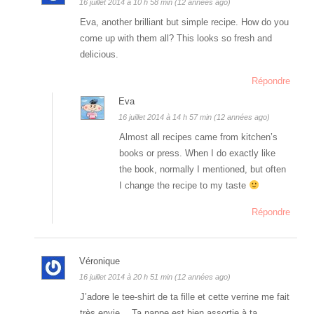
16 juillet 2014 à 10 h 58 min (12 années ago)
Eva, another brilliant but simple recipe. How do you
come up with them all? This looks so fresh and
delicious.
Répondre
Eva
16 juillet 2014 à 14 h 57 min (12 années ago)
Almost all recipes came from kitchen’s
books or press. When I do exactly like
the book, normally I mentioned, but often
I change the recipe to my taste
Répondre
Véronique
16 juillet 2014 à 20 h 51 min (12 années ago)
J’adore le tee-shirt de ta fille et cette verrine me fait
très envie …Ta nappe est bien assortie à ta