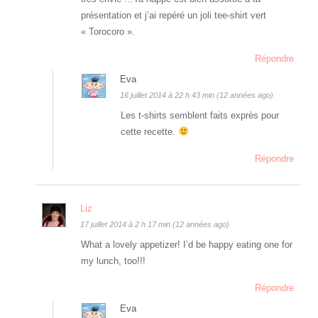
présentation et j’ai repéré un joli tee-shirt vert
« Torocoro ».
Répondre
Eva
16 juillet 2014 à 22 h 43 min (12 années ago)
Les t-shirts semblent faits exprès pour
cette recette.
Répondre
Liz
17 juillet 2014 à 2 h 17 min (12 années ago)
What a lovely appetizer! I’d be happy eating one for
my lunch, too!!!
Répondre
Eva