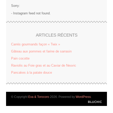
Sorry:
- Instagram feed not found.
ARTICLES RÉCENTS
Carrés gourmands façon « Twix »
Gâteau aux pommes et farine de sarrasin
Pain cocotte
Raviolis au Foie gras et au Caviar de Neuvic
Pancakes à la patate douce
© Copyright
Eva & Torocoro
2026. Powered by
WordPress
.