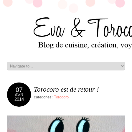
Torocoro est de retour !
07
AVR
categories:
Torocoro
2014