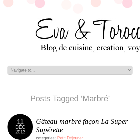
Posts Tagged ‘Marbré’
Gâteau marbré façon La Super
11
DÉC
Supérette
2013
categories:
Petit Déjeuner