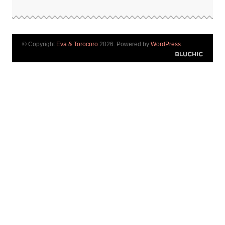
© Copyright
Eva & Torocoro
2026. Powered by
WordPress
.