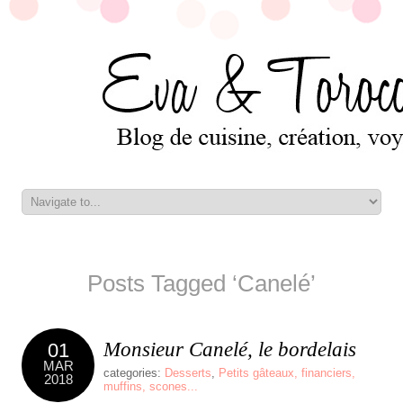
Posts Tagged ‘Canelé’
Monsieur Canelé, le bordelais
01
MAR
categories:
Desserts
,
Petits gâteaux, financiers,
2018
muffins, scones...