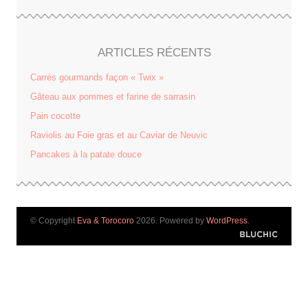
ARTICLES RÉCENTS
Carrés gourmands façon « Twix »
Gâteau aux pommes et farine de sarrasin
Pain cocotte
Raviolis au Foie gras et au Caviar de Neuvic
Pancakes à la patate douce
© Copyright
Eva & Torocoro
2026. Powered by
WordPress
.