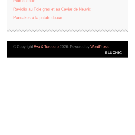
Pain cocotte
Raviolis au Foie gras et au Caviar de Neuvic
Pancakes à la patate douce
© Copyright
Eva & Torocoro
2026. Powered by
WordPress
.