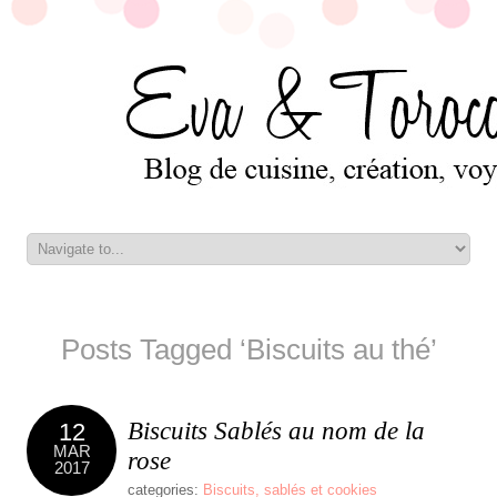
Posts Tagged ‘Biscuits au thé’
Biscuits Sablés au nom de la
12
MAR
rose
2017
categories:
Biscuits, sablés et cookies