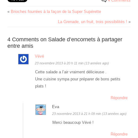
4 Comments
«
Brioches fourrées à la façon de la Super Supérette
La Grenade, un fruit, trois possibilités !
»
4 Comments on Salade d’encornets à partager
entre amis
Vévé
23 novembre 2013 à 20 h 11 min (13 années ago)
Cette salade a l’air vraiment délicieuse .
Une cuisine sympa pour préparer de bons petits
plats !
Répondre
Eva
23 novembre 2013 à 21 h 09 min (13 années ago)
Merci beaucoup Vévé !
Répondre