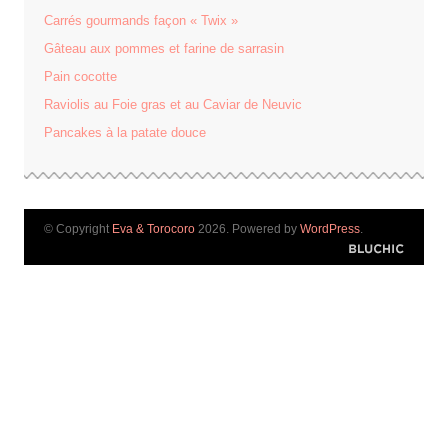
Carrés gourmands façon « Twix »
Gâteau aux pommes et farine de sarrasin
Pain cocotte
Raviolis au Foie gras et au Caviar de Neuvic
Pancakes à la patate douce
© Copyright
Eva & Torocoro
2026. Powered by
WordPress
.