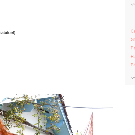
Ca
habituel)
Gâ
Pa
Ra
Pa