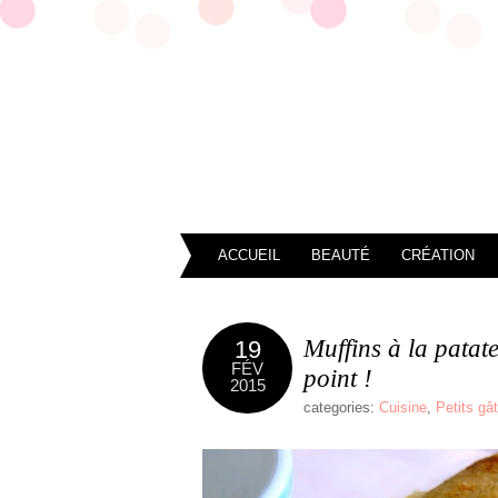
ACCUEIL
BEAUTÉ
CRÉATION
Muffins à la patat
19
FÉV
point !
2015
categories:
Cuisine
,
Petits gâ