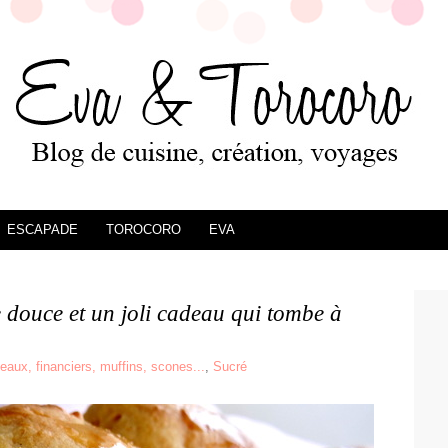
ESCAPADE
TOROCORO
EVA
e douce et un joli cadeau qui tombe à
teaux, financiers, muffins, scones...
,
Sucré