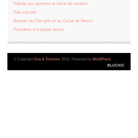
Gâteau aux pommes et farine de sarrasin
Pain cocotte
Raviolis au Foie gras et au Caviar de Neuvic
Pancakes à la patate douce
© Copyright
Eva & Torocoro
2026. Powered by
WordPress
.