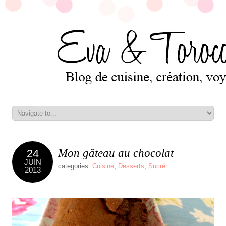
Mon gâteau au chocolat
24
JUIN
categories:
Cuisine
,
Desserts
,
Sucré
2013