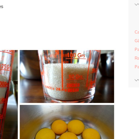
es
Ca
Gâ
Pa
Ra
Pa