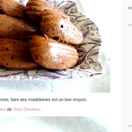
Ab
isine, faire des madeleines est un bon moyen.
ake
de
Trish Deseine
.