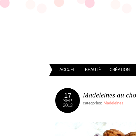
ACCUEIL
BEAUTÉ
CRÉATION
Madeleines au choc
17
SEP
categories:
Madeleines
2013