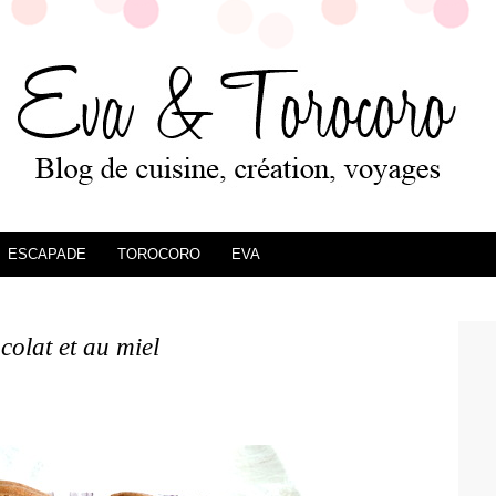
ESCAPADE
TOROCORO
EVA
olat et au miel