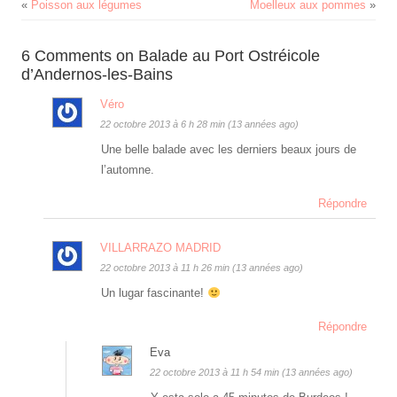
«
Poisson aux légumes
Moelleux aux pommes
»
6 Comments on Balade au Port Ostréicole
d’Andernos-les-Bains
Véro
22 octobre 2013 à 6 h 28 min (13 années ago)
Une belle balade avec les derniers beaux jours de
l’automne.
Répondre
VILLARRAZO MADRID
22 octobre 2013 à 11 h 26 min (13 années ago)
Un lugar fascinante!
Répondre
Eva
22 octobre 2013 à 11 h 54 min (13 années ago)