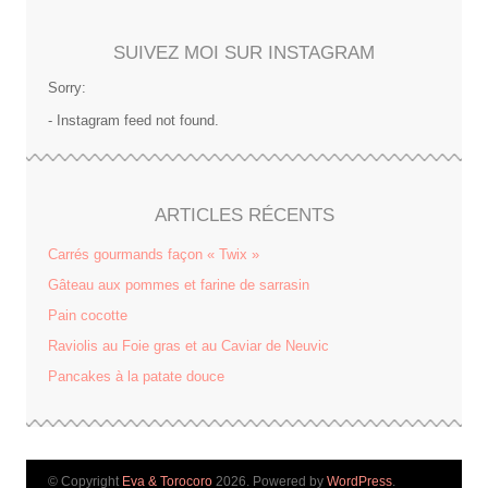
SUIVEZ MOI SUR INSTAGRAM
Sorry:
- Instagram feed not found.
ARTICLES RÉCENTS
Carrés gourmands façon « Twix »
Gâteau aux pommes et farine de sarrasin
Pain cocotte
Raviolis au Foie gras et au Caviar de Neuvic
Pancakes à la patate douce
© Copyright
Eva & Torocoro
2026. Powered by
WordPress
.