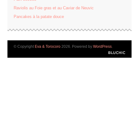
Raviolis au Foie gras et au Caviar de Neuvic
Pancakes à la patate douce
© Copyright
Eva & Torocoro
2026. Powered by
WordPress
.