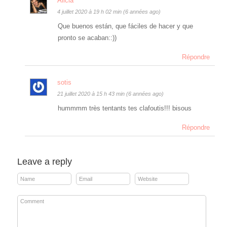
Alicia
4 juillet 2020 à 19 h 02 min (6 années ago)
Que buenos están, que fáciles de hacer y que
pronto se acaban::))
Répondre
sotis
21 juillet 2020 à 15 h 43 min (6 années ago)
hummmm très tentants tes clafoutis!!! bisous
Répondre
Leave a reply