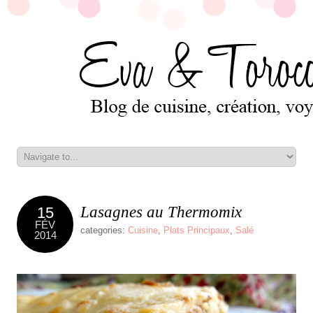
Lasagnes au Thermomix
15
FÉV
categories:
Cuisine
,
Plats Principaux
,
Salé
2014