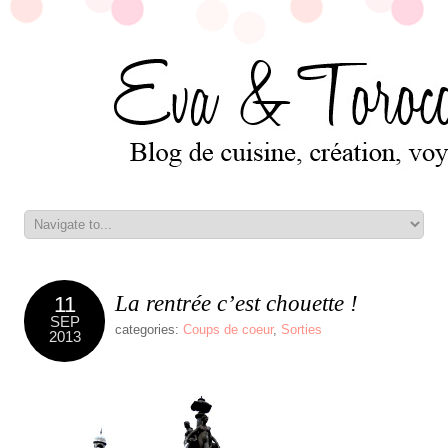
La rentrée c’est chouette !
11
SEP
categories:
Coups de coeur
,
Sorties
2013