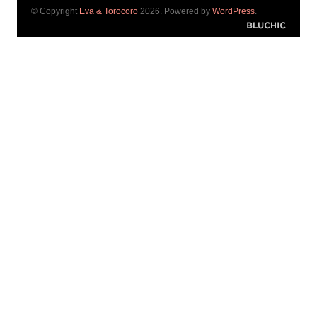
© Copyright
Eva & Torocoro
2026. Powered by
WordPress
.