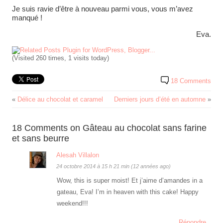
Je suis ravie d’être à nouveau parmi vous, vous m’avez
manqué !
Eva.
(Visited 260 times, 1 visits today)
18 Comments
«
Délice au chocolat et caramel
Derniers jours d’été en automne
»
18 Comments on Gâteau au chocolat sans farine
et sans beurre
Alesah Villalon
24 octobre 2014 à 15 h 21 min (12 années ago)
Wow, this is super moist! Et j’aime d’amandes in a
gateau, Eva! I’m in heaven with this cake! Happy
weekend!!!
Répondre