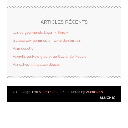
ARTICLES RÉCENTS
Carrés gourmands façon « Twix »
Gâteau aux pommes et farine de sarrasin
Pain cocotte
Raviolis au Foie gras et au Caviar de Neuvic
Pancakes à la patate douce
© Copyright
Eva & Torocoro
2026. Powered by
WordPress
.