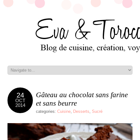
Gâteau au chocolat sans farine
24
OCT
et sans beurre
2014
categories:
Cuisine
,
Desserts
,
Sucré