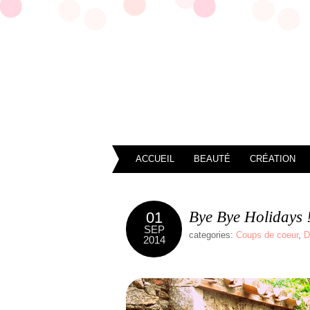
ACCUEIL
BEAUTÉ
CRÉATION
Bye Bye Holidays !
01
SEP
categories:
Coups de coeur
,
D
2014