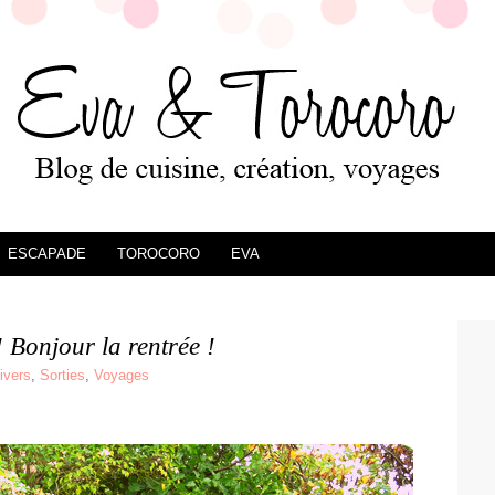
ESCAPADE
TOROCORO
EVA
 Bonjour la rentrée !
ivers
,
Sorties
,
Voyages