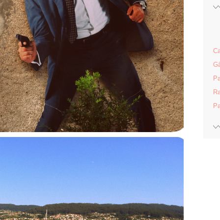
Ca
Gâ
Pa
Ra
Pa