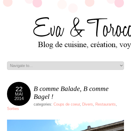
B comme Balade, B comme
22
MAI
Bagel !
2014
categories:
Coups de coeur
,
Divers
,
Restaurants
,
Sorties