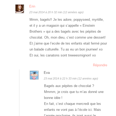
Erin
23 mai 2014 à 20 h 32 min (12 années ago)
Mmm, bagels!! Je les adore, poppyseed, myrtille,
et il y a un magasin qui s’appelle « Einstein
Brothers » qui a des bagels avec les pépites de
chocolat. Oh, mon dieu, c’est comme une dessert!
Et j’aime que l’ecole de tes enfants etait fermé pour
un balade culturelle. Tu as eu un bon journee! xo
Et oui, les canatons sont treeeesmignon! xo
Répondre
Eva
23 mai 2014 à 22 h 33 min (12 années ago)
Bagels aux pépites de chocolat ?
Mmmm, je crois que tu m’as donné une
bonne idée !
En fait, c’est chaque mercredi que les
enfants ne vont pas à l’école ici. Mais
l’année prochaine ,ils iront aussi le