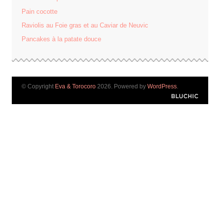
Pain cocotte
Raviolis au Foie gras et au Caviar de Neuvic
Pancakes à la patate douce
© Copyright
Eva & Torocoro
2026. Powered by
WordPress
.