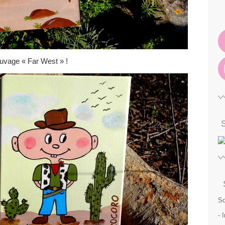
sauvage « Far West » !
So
- 