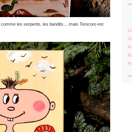
, comme les serpents, les bandits….mais Torocoro est
Ca
Gâ
Pa
Ra
Pa