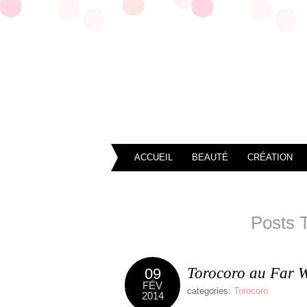
ACCUEIL
BEAUTÉ
CRÉATION
Posts 
Torocoro au Far W
09
FÉV
categories:
Torocoro
2014