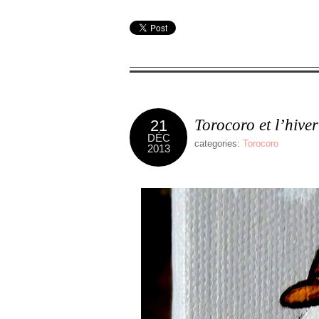
Torocoro et l’hiver
21
DÉC
categories:
Torocoro
2013