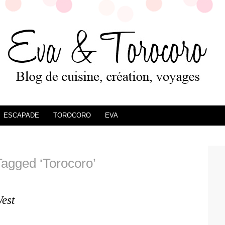
ESCAPADE
TOROCORO
EVA
Tagged ‘Torocoro’
est