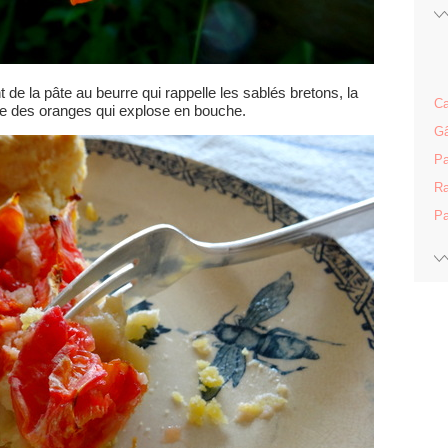
t de la pâte au beurre qui rappelle les sablés bretons, la
Ca
te des oranges qui explose en bouche.
Gâ
Pa
Ra
Pa