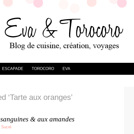
ESCAPADE
TOROCORO
EVA
d ‘Tarte aux oranges’
s sanguines & aux amandes
,
Sucré