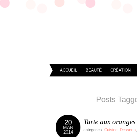
ACCUEIL
BEAUTÉ
CRÉATION
Posts Tagge
Tarte aux orange
20
MAR
categories:
Cuisine
,
Desserts
2014