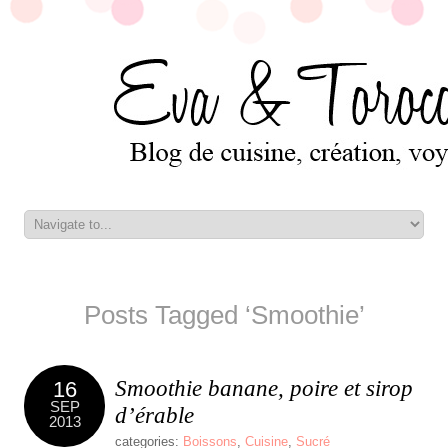
Posts Tagged ‘Smoothie’
Smoothie banane, poire et sirop
16
SEP
d’érable
2013
categories:
Boissons
,
Cuisine
,
Sucré