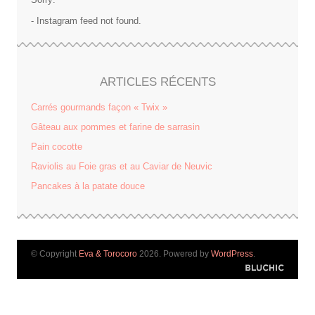
- Instagram feed not found.
ARTICLES RÉCENTS
Carrés gourmands façon « Twix »
Gâteau aux pommes et farine de sarrasin
Pain cocotte
Raviolis au Foie gras et au Caviar de Neuvic
Pancakes à la patate douce
© Copyright
Eva & Torocoro
2026. Powered by
WordPress
.