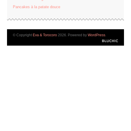
Pancakes à la patate douce
© Copyright
Eva & Torocoro
2026. Powered by
WordPress
.