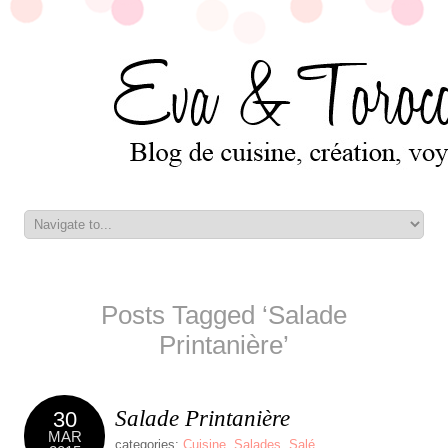
Posts Tagged ‘Salade
Printanière’
Salade Printanière
30
MAR
categories:
Cuisine
,
Salades
,
Salé