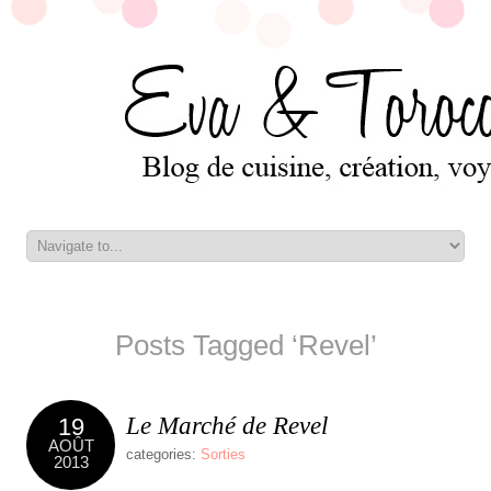
Posts Tagged ‘Revel’
Le Marché de Revel
19
AOÛT
categories:
Sorties
2013