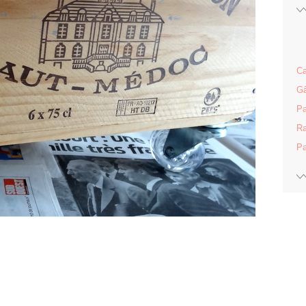
Ca
Gâ
Pa
Ra
Pa