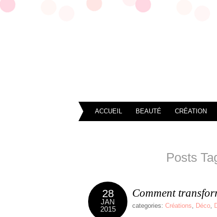
ACCUEIL
BEAUTÉ
CRÉATION
Posts Ta
Comment transform
28
JAN
categories:
Créations
,
Déco
,
2015