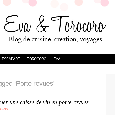
ESCAPADE
TOROCORO
EVA
gged ‘Porte revues’
er une caisse de vin en porte-revues
Divers