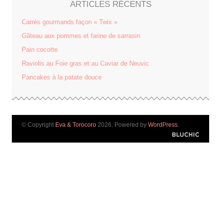
ARTICLES RÉCENTS
Carrés gourmands façon « Twix »
Gâteau aux pommes et farine de sarrasin
Pain cocotte
Raviolis au Foie gras et au Caviar de Neuvic
Pancakes à la patate douce
© Copyright
Eva & Torocoro
2026. Powered by
WordPress
.