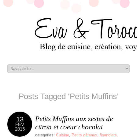
Posts Tagged ‘Petits Muffins’
Petits Muffins aux zestes de
13
FÉV
citron et coeur chocolat
2015
categories:
Cuisine
,
Petits gâteaux, financiers,