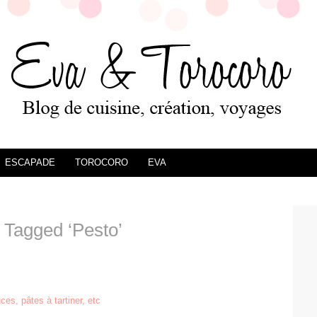
ESCAPADE
TOROCORO
EVA
 Tagged ‘Pesto’
ces, pâtes à tartiner, etc