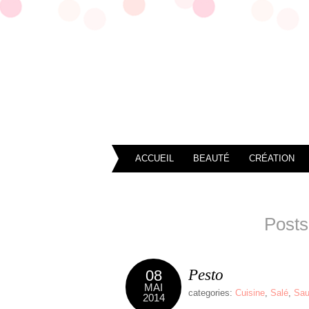
ACCUEIL
BEAUTÉ
CRÉATION
Posts
Pesto
08
MAI
categories:
Cuisine
,
Salé
,
Sau
2014