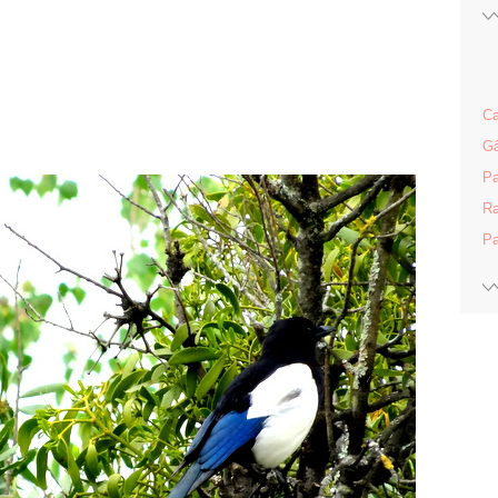
Ca
Gâ
Pa
Ra
Pa