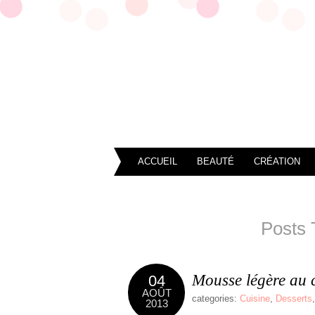
ACCUEIL
BEAUTÉ
CRÉATION
Posts 
Mousse légère au 
04
AOÛT
categories:
Cuisine
,
Desserts
2013