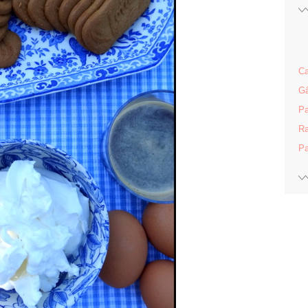
Ca
Gâ
Pa
Ra
Pa