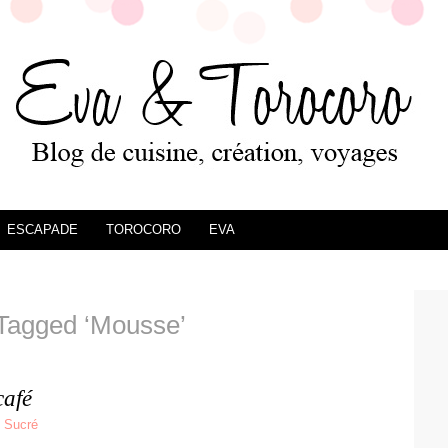
ESCAPADE
TOROCORO
EVA
Tagged ‘Mousse’
café
,
Sucré