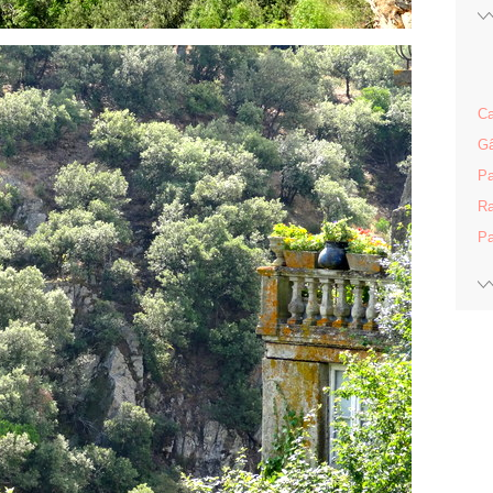
Ca
Gâ
Pa
Ra
Pa