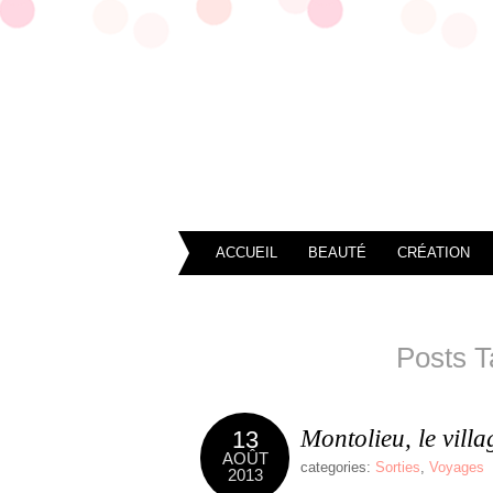
ACCUEIL
BEAUTÉ
CRÉATION
Posts T
Montolieu, le villa
13
AOÛT
categories:
Sorties
,
Voyages
2013