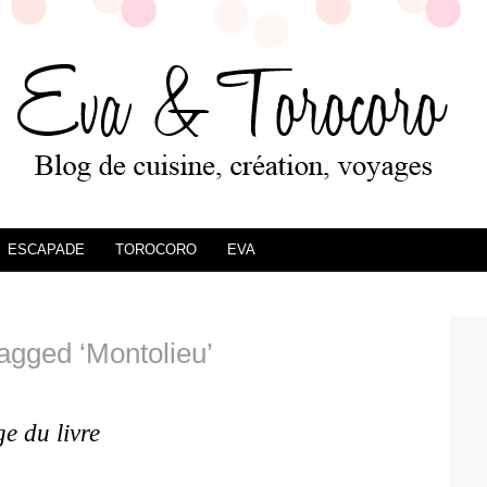
ESCAPADE
TOROCORO
EVA
agged ‘Montolieu’
ge du livre