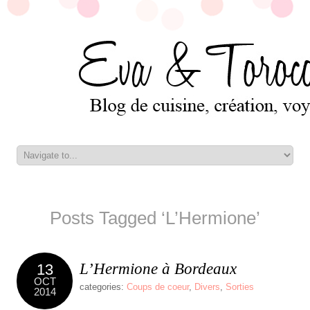
Posts Tagged ‘L’Hermione’
L’Hermione à Bordeaux
13
OCT
categories:
Coups de coeur
,
Divers
,
Sorties
2014