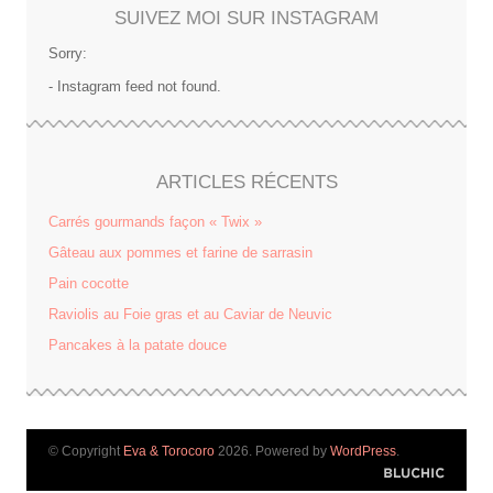
SUIVEZ MOI SUR INSTAGRAM
Sorry:
- Instagram feed not found.
ARTICLES RÉCENTS
Carrés gourmands façon « Twix »
Gâteau aux pommes et farine de sarrasin
Pain cocotte
Raviolis au Foie gras et au Caviar de Neuvic
Pancakes à la patate douce
© Copyright
Eva & Torocoro
2026. Powered by
WordPress
.