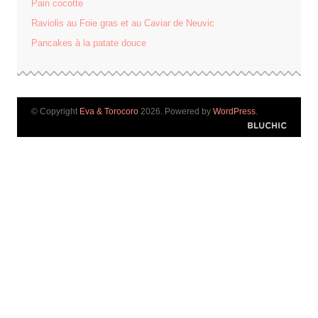
Pain cocotte
Raviolis au Foie gras et au Caviar de Neuvic
Pancakes à la patate douce
© Copyright
Eva & Torocoro
2026. Powered by
WordPress
.