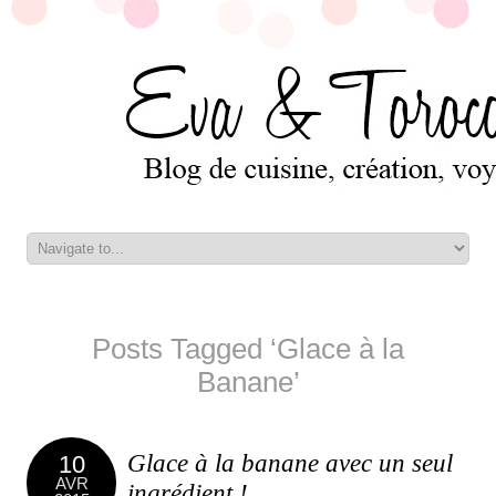
Posts Tagged ‘Glace à la
Banane’
Glace à la banane avec un seul
10
AVR
ingrédient !