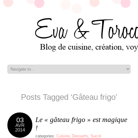
Posts Tagged ‘Gâteau frigo’
Le « gâteau frigo » est magique
03
AVR
!
2014
categories:
Cuisine
,
Desserts
,
Sucré