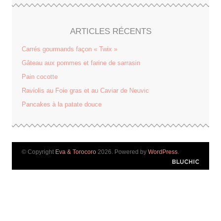
ARTICLES RÉCENTS
Carrés gourmands façon « Twix »
Gâteau aux pommes et farine de sarrasin
Pain cocotte
Raviolis au Foie gras et au Caviar de Neuvic
Pancakes à la patate douce
© Copyright
Eva & Torocoro
2026. Powered by
WordPress
.