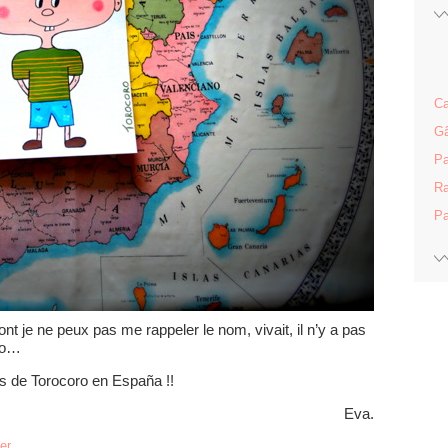
Ca
Gâ
Pa
Ra
Pa
t je ne peux pas me rappeler le nom, vivait, il n’y a pas
ro…
es de Torocoro en España !!
Eva.