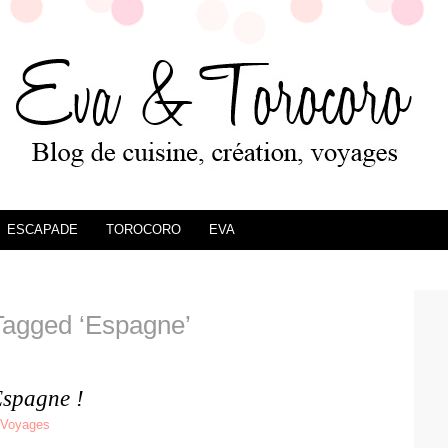
ESCAPADE
TOROCORO
EVA
Tagged ‘Espagne’
Espagne !
Voyages