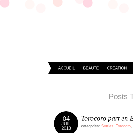
ACCUEIL
BEAUTÉ
CRÉATION
Posts 
Torocoro part en 
04
JUIL
categories:
Sorties
,
Torocoro
,
2013