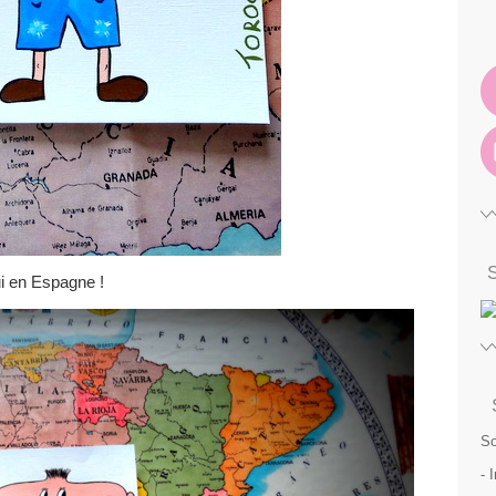
ui en Espagne !
So
- 