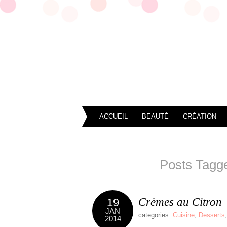
ACCUEIL
BEAUTÉ
CRÉATION
Posts Tagge
Crèmes au Citron
19
JAN
categories:
Cuisine
,
Desserts
2014