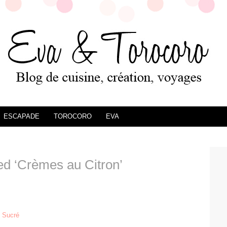
ESCAPADE
TOROCORO
EVA
d ‘Crèmes au Citron’
,
Sucré