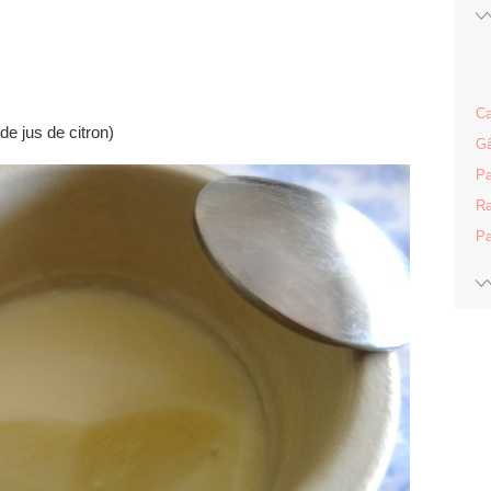
Ca
 de jus de citron)
Gâ
Pa
Ra
Pa