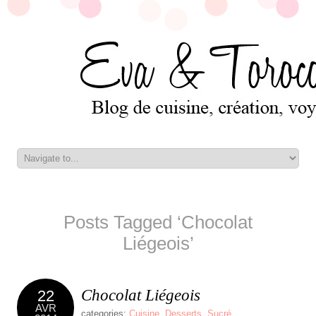
Posts Tagged ‘Chocolat
Liégeois’
Chocolat Liégeois
22
AVR
categories:
Cuisine
,
Desserts
,
Sucré