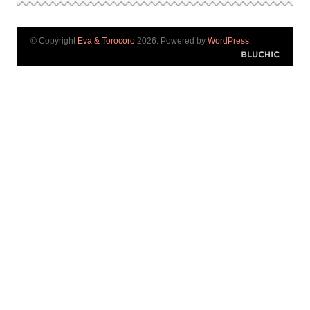
© Copyright
Eva & Torocoro
2026. Powered by
WordPress
.