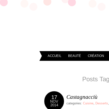
ACCUEIL
BEAUTÉ
CRÉATION
Posts Tag
Castagnacciù
17
NOV
categories:
Cuisine
,
Desserts
2014