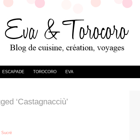
ESCAPADE
TOROCORO
EVA
ged ‘Castagnacciù’
,
Sucré