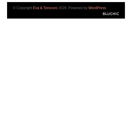
© Copyright
Eva & Torocoro
2026. Powered by
WordPress
.