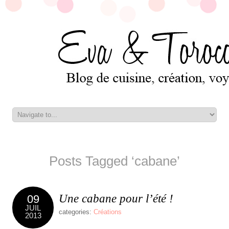
Posts Tagged ‘cabane’
Une cabane pour l’été !
09
JUIL
categories:
Créations
2013